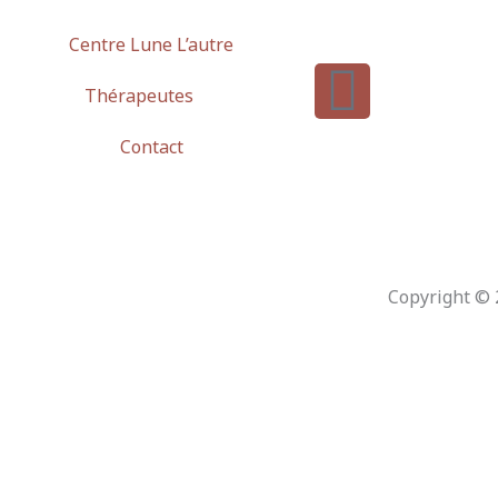
Centre Lune L’autre
I
Thérapeutes
n
Contact
s
t
a
Copyright © 
g
r
a