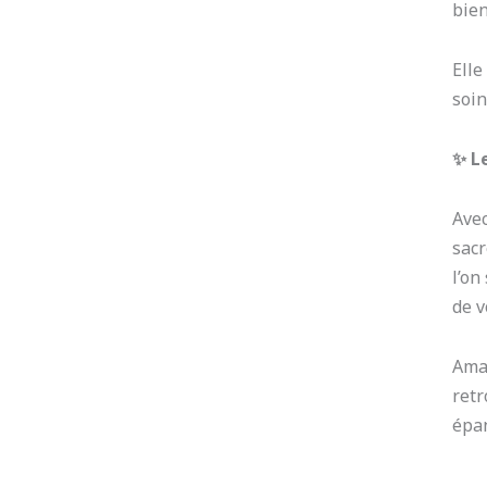
bien
Elle
soin
✨ Le
Coaching en nutrition menton
Soul kitchen coaching en nutrition
Avec
sacr
l’on
de v
Aman
retr
épa