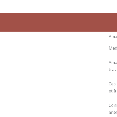
Aller
au
contenu
Ama
Méd
Ama
trav
Ces 
et à
Conn
anté