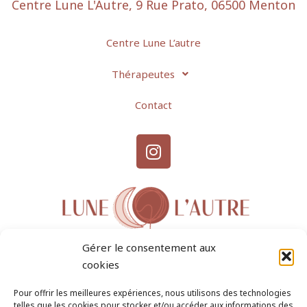
Centre Lune L'Autre, 9 Rue Prato, 06500 Menton
Centre Lune L’autre
Thérapeutes
Contact
I
n
s
t
a
g
r
Gérer le consentement aux
a
cookies
m
Pour offrir les meilleures expériences, nous utilisons des technologies
Recevoir par mail les informations du centre
telles que les cookies pour stocker et/ou accéder aux informations des