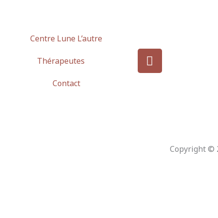
Centre Lune L’autre
I
Thérapeutes
n
s
Contact
t
a
g
r
a
m
Copyright © 