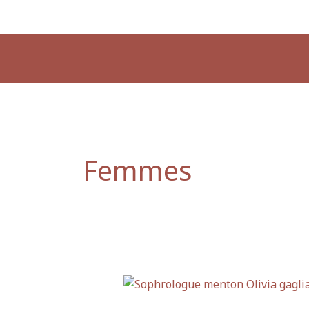
Aller
au
contenu
Femmes
Sophrologue
Menton